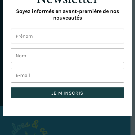
Livraison via Chronopost

Soyez informés en avant-première de nos
Expédition sous 48 à 72h après validation de
nouveautés
votre commande.
La garantie Forever™

Nos produits sont garantis contre tout défaut
pendant 30 jours.
Votre santé avant tout

Nous vous offrons le meilleur des produits
Forever™.
JE M'INSCRIS