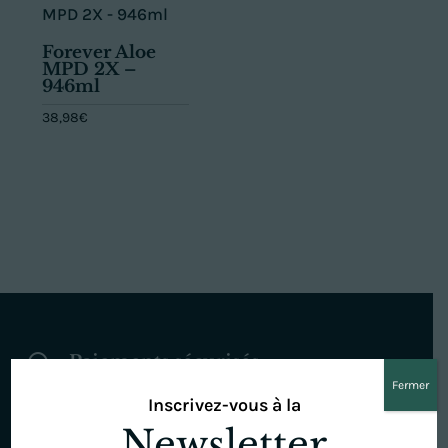
Forever Aloe
MPD 2X –
946ml
38,98
€
Paiements sécurisés
~
Fermer
Paiements par carte via la plateforme
Inscrivez-vous à la
sécurisée Stripe.
Newsletter