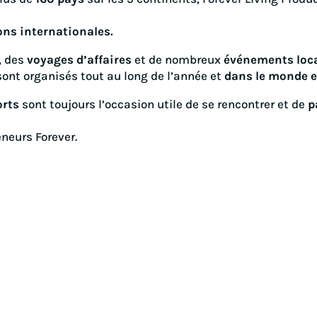
ons internationales.
, des
voyages d’affaires
et de nombreux
événements loc
ont organisés tout au long de l’année et
dans le monde en
rts
sont toujours l’occasion utile de se rencontrer et de
p
neurs Forever.
raison via Chronopost
La garantie For

ition sous 48 à 72h après
Nos produits sont ga
dation de votre commande.
contre tout défaut p
jours.