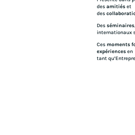
des
amitiés
et
des
collaborati
Des
séminaires
internationaux s
Ces
moments fo
expériences
en
tant qu’Entrepre
Paiements sécurisés
Liv
~

Paiements par carte via la
Expéd
plateforme sécurisée Stripe.
vali