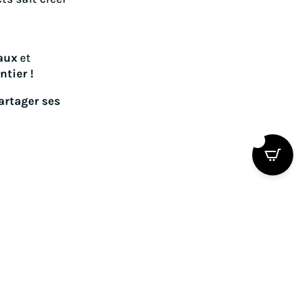
aux
et
tier !
artager ses
0
ever™
Votre santé avant tout

rantis
Nous vous offrons le meilleur des
endant 30
produits Forever™.