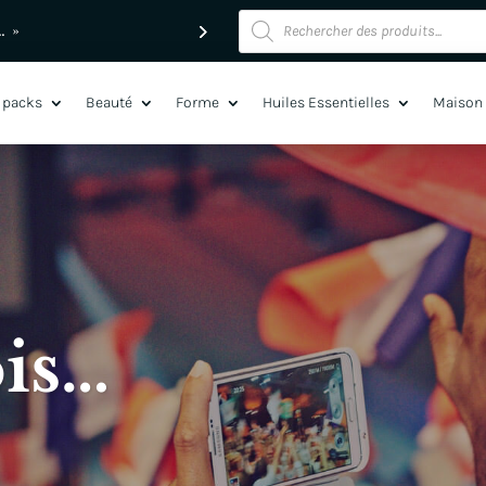
Recherche
de
produits
 packs
Beauté
Forme
Huiles Essentielles
Maison
ois…