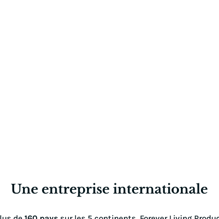
Une entreprise internationale
lus de
160 pays
sur les 5 continents, Forever Living Produc