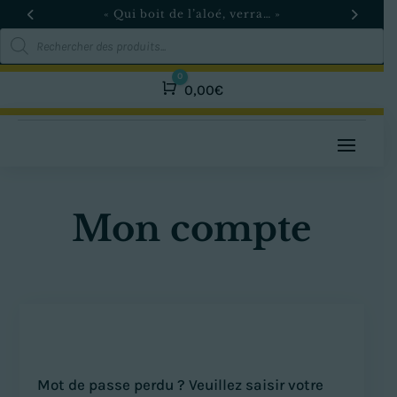
« Qui boit de l’aloé, verra… »
Recherche
de
produits
0
Panier
0,00
€
Mon compte
Mot de passe perdu ? Veuillez saisir votre