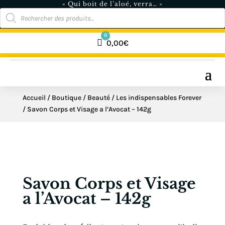
« Qui boit de l’aloé, verra… »
Recherche
de
produits
0
Panier
0,00
€
Accueil
/
Boutique
/
Beauté
/
Les indispensables Forever
/ Savon Corps et Visage a l’Avocat – 142g
Savon Corps et Visage
a l’Avocat – 142g