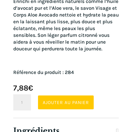
Enrichi en ingrédients naturels comme l’huile
d’avocat pur et l’Aloe vera, le savon Visage et
Corps Aloe Avocado nettoie et hydrate la peau
en la laissant plus lisse, plus douce et plus
éclatante, même les peaux les plus
sensibles. Son léger parfum citronné vous
aidera à vous réveiller le matin pour une
douceur qui perdurera toute la journée.
Référence du produit : 284
7,88
€
quantité
AJOUTER AU PANIER
de
Savon
Corps
et
Ingrédients
Visage