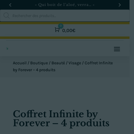
« Qui boit de l’aloé, verra… »
Recherche
de
produits
0
Panier
0,00
€
Accueil
/
Boutique
/
Beauté
/
Visage
/ Coffret Infinite
by Forever – 4 produits
Coffret Infinite by
Forever – 4 produits