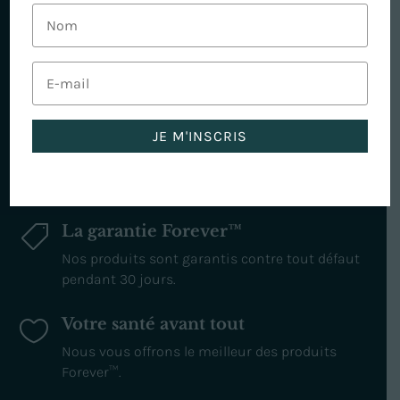
Paiements sécurisés
~
Paiements par carte via la plateforme
sécurisée Stripe.
JE M'INSCRIS
Livraison via Chronopost

Expédition sous 48 à 72h après validation de
votre commande.
La garantie Forever™

Nos produits sont garantis contre tout défaut
pendant 30 jours.
Votre santé avant tout

Nous vous offrons le meilleur des produits
Forever™.