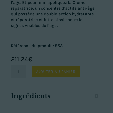
l’âge. Et pour finir, appliquez la Crème
réparatrice, un concentré d’actifs anti-âge
qui possède une double action hydratante
et réparatrice et lutte ainsi contre les
signes visibles de l’âge.
Référence du produit : 553
211,24
€
quantité
AJOUTER AU PANIER
de
Coffret
Infinite
by
Ingrédients
Forever
-
4