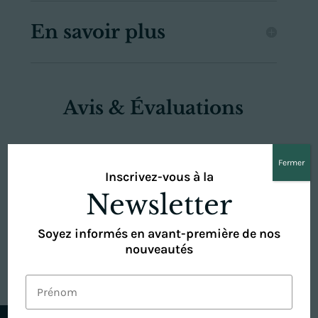
produits
En savoir plus
Avis & Évaluations
Fermer
SOYEZ LE PREMIER À LAISSER VOTRE
Inscrivez-vous à la
AVIS SUR “COFFRET INFINITE BY
Newsletter
FOREVER – 4 PRODUITS”
Vous devez être
connecté
pour publier un
avis.
Soyez informés en avant-première de nos
nouveautés