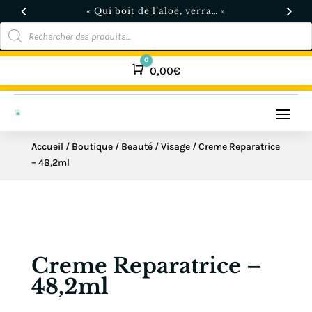
« Qui boit de l’aloé, verra… »
Recherche
de
produits
0
Panier
0,00
€
Accueil
/
Boutique
/
Beauté
/
Visage
/ Creme Reparatrice
– 48,2ml
Creme Reparatrice –
48,2ml